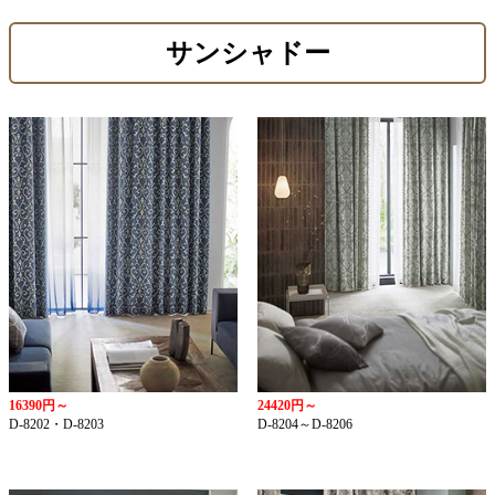
サンシャドー
16390円～
24420円～
D-8202・D-8203
D-8204～D-8206