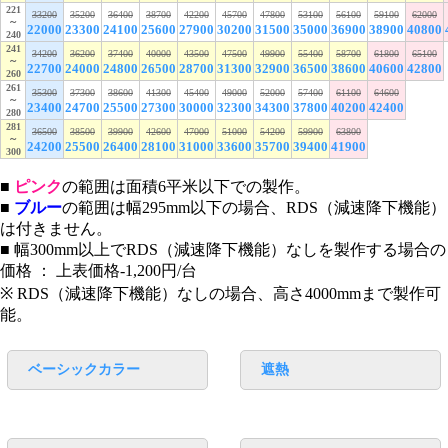
221
33200
35200
36400
38700
42200
45700
47800
53100
56100
59100
62000
～
22000
23300
24100
25600
27900
30200
31500
35000
36900
38900
40800
240
241
34200
36200
37400
40000
43500
47500
49900
55400
58700
61800
65100
～
22700
24000
24800
26500
28700
31300
32900
36500
38600
40600
42800
260
261
35300
37300
38600
41300
45400
49000
52000
57400
61100
64600
～
23400
24700
25500
27300
30000
32300
34300
37800
40200
42400
280
281
36500
38500
39900
42600
47000
51000
54200
59900
63800
～
24200
25500
26400
28100
31000
33600
35700
39400
41900
300
■
ピンク
の範囲は面積6平米以下での製作。
■
ブルー
の範囲は幅295mm以下の場合、RDS（減速降下機能）
は付きません。
■ 幅300mm以上でRDS（減速降下機能）なしを製作する場合の
価格 ： 上表価格-1,200円/台
※ RDS（減速降下機能）なしの場合、高さ4000mmまで製作可
能。
ベーシックカラー
遮熱