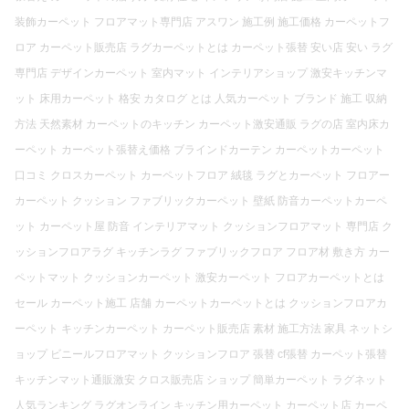
装飾カーペット フロアマット専門店 アスワン 施工例 施工価格 カーペットフ
ロア カーペット販売店 ラグカーペットとは カーペット張替 安い店 安い ラグ
専門店 デザインカーペット 室内マット インテリアショップ 激安キッチンマ
ット 床用カーペット 格安 カタログ とは 人気カーペット ブランド 施工 収納
方法 天然素材 カーペットのキッチン カーペット激安通販 ラグの店 室内床カ
ーペット カーペット張替え価格 ブラインドカーテン カーペットカーペット
口コミ クロスカーペット カーペットフロア 絨毯 ラグとカーペット フロアー
カーペット クッション ファブリックカーペット 壁紙 防音カーペットカーペ
ット カーペット屋 防音 インテリアマット クッションフロアマット 専門店 ク
ッションフロアラグ キッチンラグ ファブリックフロア フロア材 敷き方 カー
ペットマット クッションカーペット 激安カーペット フロアカーペットとは
セール カーペット施工 店舗 カーペットカーペットとは クッションフロアカ
ーペット キッチンカーペット カーペット販売店 素材 施工方法 家具 ネットシ
ョップ ビニールフロアマット クッションフロア 張替 cf張替 カーペット張替
キッチンマット通販激安 クロス販売店 ショップ 簡単カーペット ラグネット
人気ランキング ラグオンライン キッチン用カーペット カーペット店 カーペ