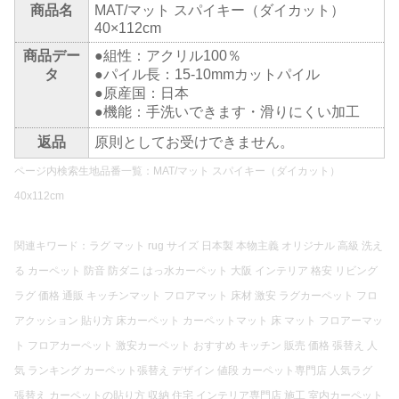
商品名
MAT/マット スパイキー（ダイカット）
40×112cm
商品デー
●組性：アクリル100％
タ
●パイル長：15-10mmカットパイル
●原産国：日本
●機能：手洗いできます・滑りにくい加工
返品
原則としてお受けできません。
ページ内検索生地品番一覧：MAT/マット スパイキー（ダイカット）
40x112cm
関連キワード：ラグ マット rug サイズ 日本製 本物主義 オリジナル 高級 洗え
る カーペット 防音 防ダニ はっ水カーペット 大阪 インテリア 格安 リビング
ラグ 価格 通販 キッチンマット フロアマット 床材 激安 ラグカーペット フロ
アクッション 貼り方 床カーペット カーペットマット 床 マット フロアーマッ
ト フロアカーペット 激安カーペット おすすめ キッチン 販売 価格 張替え 人
気 ランキング カーペット張替え デザイン 値段 カーペット専門店 人気ラグ
張替え カーペットの貼り方 収納 住宅 インテリア専門店 施工 室内カーペット