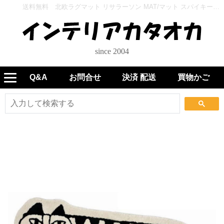
送料無料 北欧ラグマット リサラーソン MAT/マット スパイキー（ダイカット）40×112cm - インテリアカタオカ
since 2004
Q&A
お問合せ
決済 配送
買物かご