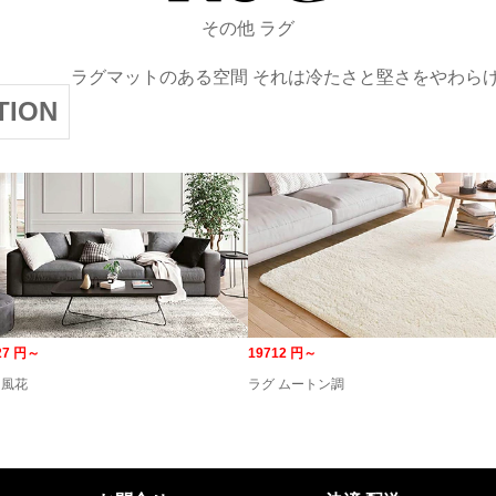
その他 ラグ
ラグマットのある空間 それは冷たさと堅さをやわら
ION
27 円～
19712 円～
 風花
ラグ ムートン調