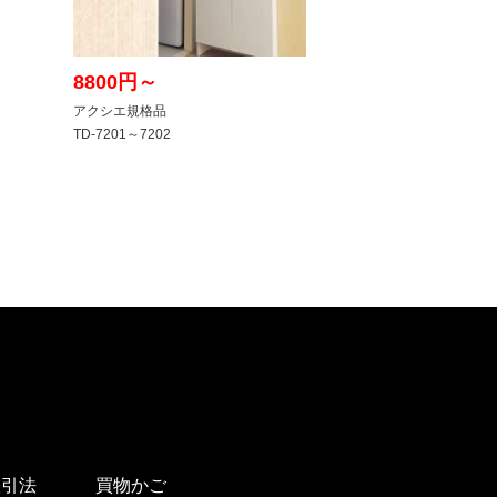
取引法
買物かご