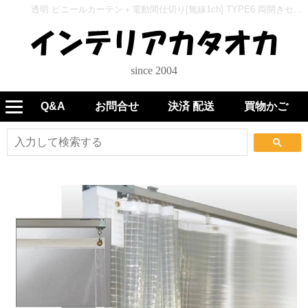
透明 ビニールカーテン＋電動間仕切り[無線1ch] TYPE6 両開きセット VCW0603 0.3mm 防炎 帯電 UV - インテリアカタオカ
since 2004
Q&A
お問合せ
決済 配送
買物かご