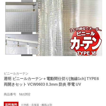
ビニールカーテン
透明 ビニールカーテン＋電動間仕切り[無線1ch] TYPE6
両開きセット VCW0603 0.3mm 防炎 帯電 UV
商品番号 fdct2f02
送料無料
※沖縄・北海道・離島は別