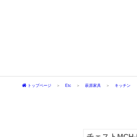
トップページ
Etc
萩原家具
キッチン
チェストMCH-5