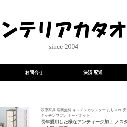
since 2004
お問合せ
決済 配送
萩原家具 送料無料 キッチンカウンター おしゃれ 安
キッチンワゴン キャビネット
長年愛用した様なアンティーク加工 ノス