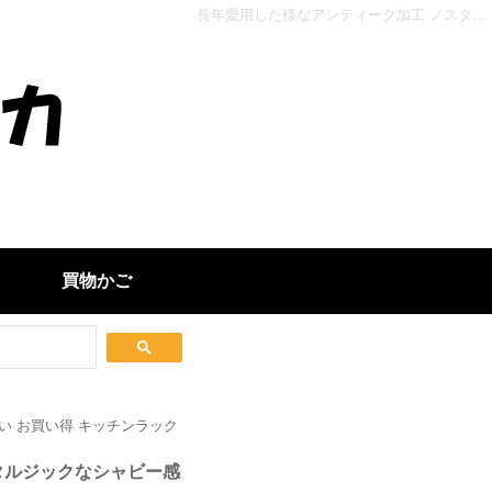
長年愛用した様なアンティーク加工 ノスタルジックなシャビー感で空間を可愛らしく チェストMCH-5672 - インテリアカタオカ
買物かご
い お買い得 キッチンラック
タルジックなシャビー感