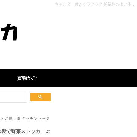
キャスター付きでラクラク 通気性のよい木製で野菜ストッカーにピッタリ ストッカーMUD-6604 - インテリアカタオカ
買物かご
い お買い得 キッチンラック
木製で野菜ストッカーに