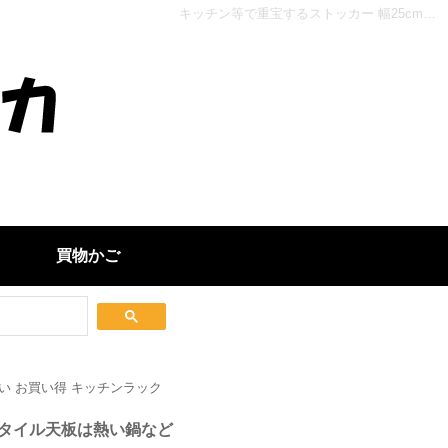
キッチン等で重宝するストッカー 幅25cmタイル天板は熱い鍋などを置くのにも便利 ストッカーMUD-6781 - インテリアカタオカ
買物かご
い お買い得 キッチンラック
mタイル天板は熱い鍋など