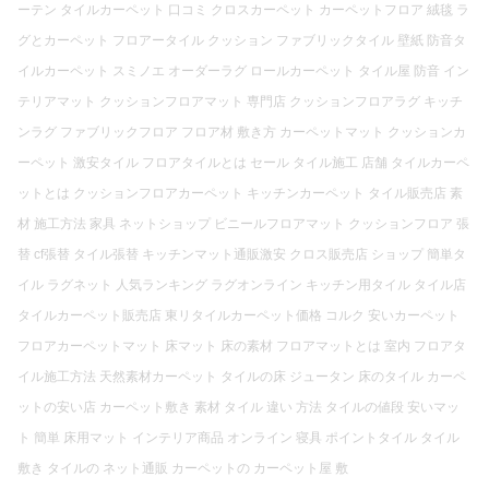
ーテン タイルカーペット 口コミ クロスカーペット カーペットフロア 絨毯 ラ
グとカーペット フロアータイル クッション ファブリックタイル 壁紙 防音タ
イルカーペット スミノエ オーダーラグ ロールカーペット タイル屋 防音 イン
テリアマット クッションフロアマット 専門店 クッションフロアラグ キッチ
ンラグ ファブリックフロア フロア材 敷き方 カーペットマット クッションカ
ーペット 激安タイル フロアタイルとは セール タイル施工 店舗 タイルカーペ
ットとは クッションフロアカーペット キッチンカーペット タイル販売店 素
材 施工方法 家具 ネットショップ ビニールフロアマット クッションフロア 張
替 cf張替 タイル張替 キッチンマット通販激安 クロス販売店 ショップ 簡単タ
イル ラグネット 人気ランキング ラグオンライン キッチン用タイル タイル店
タイルカーペット販売店 東リタイルカーペット価格 コルク 安いカーペット
フロアカーペットマット 床マット 床の素材 フロアマットとは 室内 フロアタ
イル施工方法 天然素材カーペット タイルの床 ジュータン 床のタイル カーペ
ットの安い店 カーペット敷き 素材 タイル 違い 方法 タイルの値段 安いマッ
ト 簡単 床用マット インテリア商品 オンライン 寝具 ポイントタイル タイル
敷き タイルの ネット通販 カーペットの カーペット屋 敷