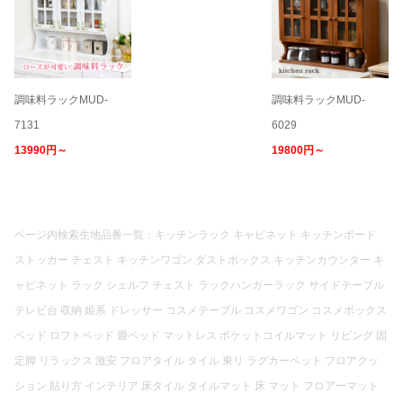
調味料ラックMUD-
調味料ラックMUD-
7131
6029
13990円～
19800円～
ページ内検索生地品番一覧：キッチンラック キャビネット キッチンボード
ストッカー チェスト キッチンワゴン ダストボックス キッチンカウンター キ
ャビネット ラック シェルフ チェスト ラックハンガーラック サイドテーブル
テレビ台 収納 姫系 ドレッサー コスメテーブル コスメワゴン コスメボックス
ベッド ロフトベッド 畳ベッド マットレス ポケットコイルマット リビング 固
定脚 リラックス 激安 フロアタイル タイル 東リ ラグカーペット フロアクッ
ション 貼り方 インテリア 床タイル タイルマット 床 マット フロアーマット