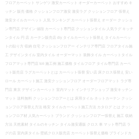
フロアカーペット サンゲツ 激安カーペット オーダーカーペット おすすめ キ
ッチン 販売 価格 クッションフロア激安 激安ラグ クッションフロア 張替え
激安タイルカーペット 人気 ランキング カーペット張替え オーダー クッショ
ン専門店 デザイン 値段 カーペット専門店 クッションタイル 人気ラグ キッチ
ンタイル 円 店 カーテン販売店 diy タイルカーペット張替え タイルカーペッ
トの貼り方 収納 住宅 クッションフロアー インテリア専門店 フロアタイル施
工 デザインタイル 室内タイル オーダーマット 装飾タイル カーペットタイル
フロアマット専門店 toli 施工例 施工価格 タイルフロア タイル専門店 カーペ
ット販売店 ラグカーペットとは カーペット張替 安い店 床クロス張替え 安い
ロール カーペット施工 激安クッションフロア オーダーフロアマット ラグ専
門店 東京 デザインカーペット 室内マット インテリアショップ 激安キッチン
マット 送料無料 クッションフロアーとは 床用タイル ネットカーテン クッシ
ョンフロア張替え方法 格安 タイルカーペット施工方法 カタログ とは クッシ
ョンフロア材 人気カーペット ブランド クッションフロアー張替え 施工 収納
方法 天然素材 タイルのキッチン タイル激安通販 クロス 車 マット専門店 ラ
グの店 室内床タイル 壁紙クロス販売店 カーペット張替え価格 ブラインドカ