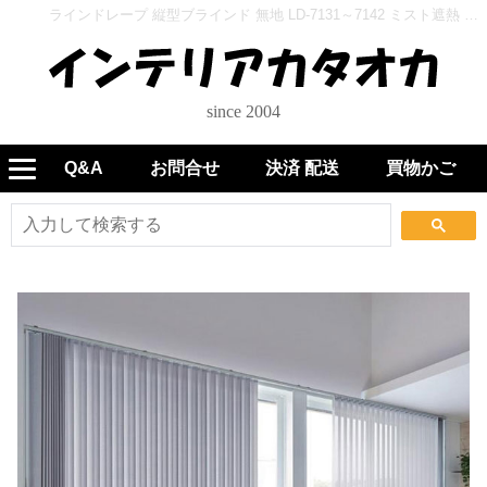
ラインドレープ 縦型ブラインド 無地 LD-7131～7142 ミスト遮熱 ウォッシャブル - インテリアカタオカ
since 2004
Q&A
お問合せ
決済 配送
買物かご