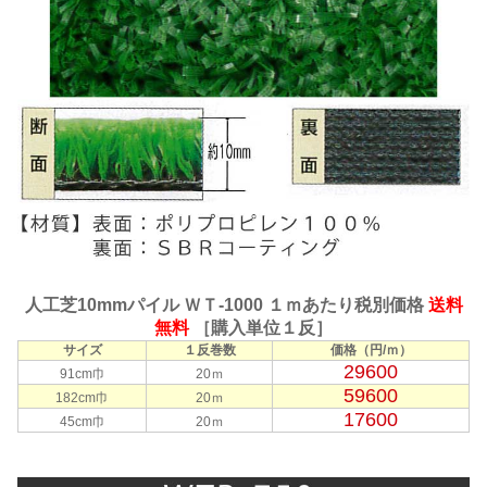
人工芝10mmパイル ＷＴ-1000 １ｍあたり税別価格
送料
無料
［購入単位１反］
サイズ
１反巻数
価格（円/ｍ）
29600
91cm巾
20ｍ
59600
182cm巾
20ｍ
17600
45cm巾
20ｍ