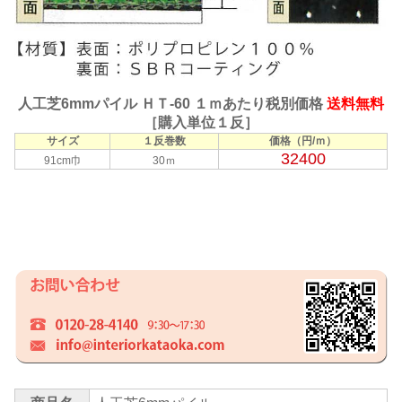
人工芝6mmパイル ＨＴ-60 １ｍあたり税別価格
送料無料
［購入単位１反］
サイズ
１反巻数
価格（円/ｍ）
32400
91cm巾
30ｍ