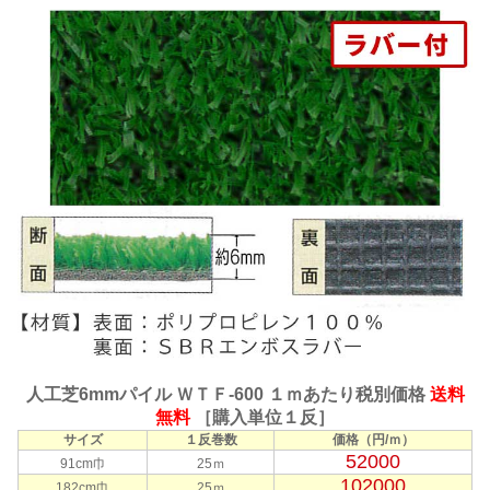
人工芝6mmパイル ＷＴＦ-600 １ｍあたり税別価格
送料
無料
［購入単位１反］
サイズ
１反巻数
価格（円/ｍ）
52000
91cm巾
25ｍ
102000
182cm巾
25ｍ