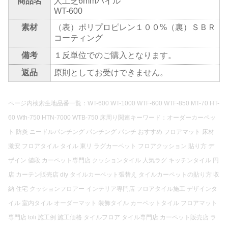
商品名
人工芝6mmパイル
WT-600
素材
（表）ポリプロピレン１００%（裏）ＳＢＲ
コーティング
備考
１反単位でのご購入となります。
返品
原則としてお受けできません。
ページ内検索生地品番一覧：WT-600 WT-1000 WTF-600 WTF-850 MT-70 HT-
60 Wth-750 HTN-7000 WTB-750 床周り関連キーワード：オーダーカーペッ
ト 防炎 ニードルパンチング パンチング パンチ おすすめ フロアマット 床材
激安 フロアタイル タイル 東リ ラグカーペット フロアクッション 貼り方 デ
ザイン 値段 カーペット専門店 クッションタイル 人気ラグ キッチンタイル 円
店 カーテン販売店 diy タイルカーペット張替え タイルカーペットの貼り方 収
納 住宅 クッションフロアー インテリア専門店 フロアタイル施工 デザインタ
イル 室内タイル オーダーマット 装飾タイル カーペットタイル フロアマット
専門店 toli 施工例 施工価格 タイルフロア タイル専門店 カーペット販売店 ラ