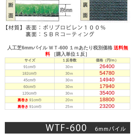
人工芝6mmパイル ＷＴ-600 １ｍあたり税別価格
送料無
料
［購入単位１反］
サイズ
１反巻数
価格（円/ｍ）
26400
91cm巾
30ｍ
54780
182cm巾
30ｍ
14940
45cm巾
30ｍ
17940
60cm巾
30ｍ
35400
120cm巾
30ｍ
18800
裏巻き
91cm巾
20ｍ
23200
裏巻き
91cm巾
25ｍ