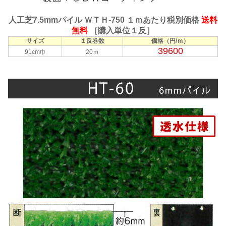
人工芝7.5mmパイル ＷＴＨ-750 １ｍあたり税別価格
送料
無料
［購入単位１反］
サイズ
１反巻数
価格（円/ｍ）
39600
91cm巾
20ｍ