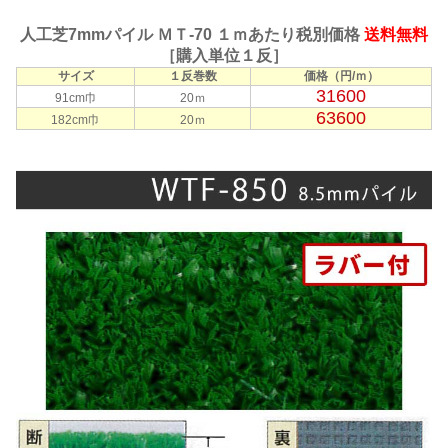
人工芝7mmパイル ＭＴ-70 １ｍあたり税別価格
送料無料
［購入単位１反］
サイズ
１反巻数
価格（円/ｍ）
31600
91cm巾
20ｍ
63600
182cm巾
20ｍ