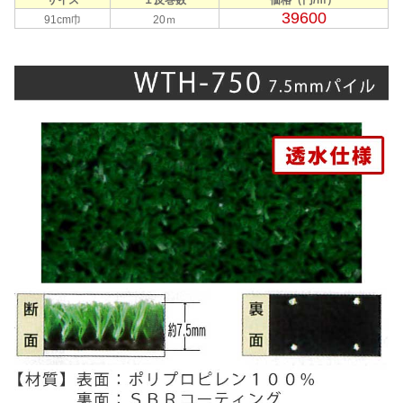
サイズ
１反巻数
価格（円/ｍ）
39600
91cm巾
20ｍ