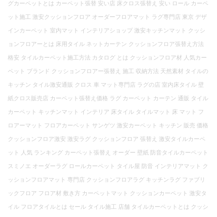
グカーペットとは カーペット張替 安い店 床クロス張替え 安い ロール カーペ
ット施工 激安クッションフロア オーダーフロアマット ラグ専門店 東京 デザ
インカーペット 室内マット インテリアショップ 激安キッチンマット クッシ
ョンフロアーとは 床用タイル ネットカーテン クッションフロア張替え方法
格安 タイルカーペット施工方法 カタログ とは クッションフロア材 人気カー
ペット ブランド クッションフロアー張替え 施工 収納方法 天然素材 タイルの
キッチン タイル激安通販 クロス 車 マット専門店 ラグの店 室内床タイル 壁
紙クロス販売店 カーペット張替え価格 ラグ カーペット カーテン 通販 タイル
カーペット キッチンマット インテリア 床タイル タイルマット 床 マット フ
ロアーマット フロアカーペット サンゲツ 激安カーペット キッチン 販売 価格
クッションフロア激安 激安ラグ クッションフロア 張替え 激安タイルカーペ
ット 人気 ランキング カーペット張替え オーダー 壁紙 防音タイルカーペット
スミノエ オーダーラグ ロールカーペット タイル屋 防音 インテリアマット ク
ッションフロアマット 専門店 クッションフロアラグ キッチンラグ ファブリ
ックフロア フロア材 敷き方 カーペットマット クッションカーペット 激安タ
イル フロアタイルとは セール タイル施工 店舗 タイルカーペットとは クッシ