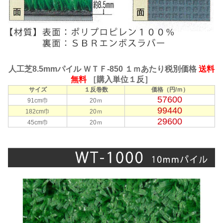
人工芝8.5mmパイル ＷＴＦ-850 １ｍあたり税別価格
送料
無料
［購入単位１反］
サイズ
１反巻数
価格（円/ｍ）
57600
91cm巾
20ｍ
99440
182cm巾
20ｍ
29600
45cm巾
20ｍ