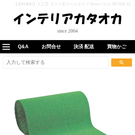
【送料無料】人工芝 タフト芝ロールタイプ 6mmパイル WT-600 91cm幅 １反 30ｍ巻販売 - インテリアカタオカ
since 2004
Q&A
お問合せ
決済 配送
買物かご