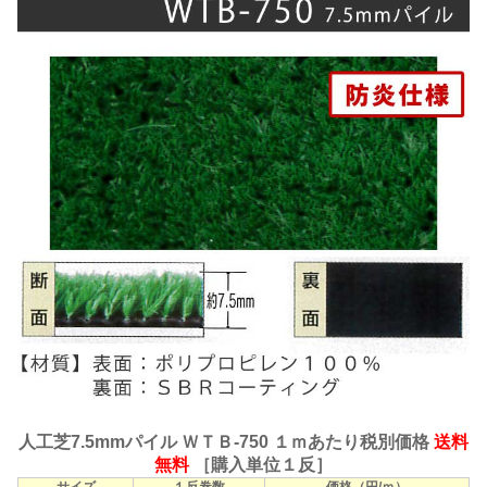
人工芝7.5mmパイル ＷＴＢ-750 １ｍあたり税別価格
送料
無料
［購入単位１反］