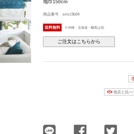
地巾150cm
商品番号 smct3b04
送料無料
※沖縄・北海道・離島は別
ご注文はこちらから
他店と比べ