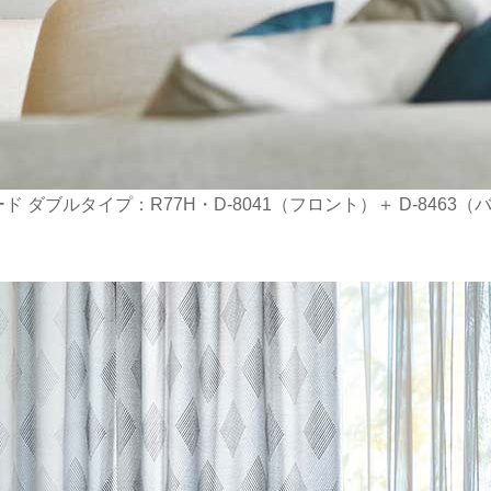
ード ダブルタイプ：R77H・D-8041（フロント）＋ D-8463（