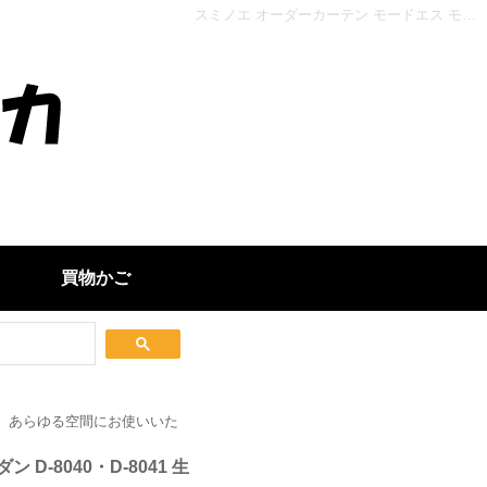
スミノエ オーダーカーテン モードエス モダン D-8040・D-8041 生地巾150cm - インテリアカタオカ
買物かご
、あらゆる空間にお使いいた
D-8040・D-8041 生