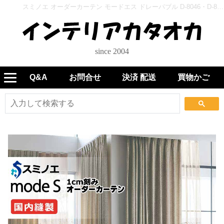
スミノエ オーダーカーテン モードエス ドレーパブル D-8046・D-8047 生地巾134cm - インテリアカタオカ
since 2004
Q&A
お問合せ
決済 配送
買物かご