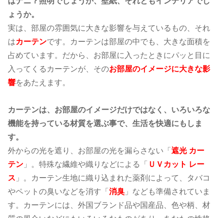
はナニ？照明でしょうか、壁紙、それともインテリアでし
ょうか。
実は、部屋の雰囲気に大きな影響を与えているもの、それ
は
カーテン
です。カーテンは部屋の中でも、大きな面積を
占めています。だから、お部屋に入ったときにパッと目に
入ってくるカーテンが、その
お部屋のイメージに大きな影
響
をあたえます。
カーテンは、お部屋のイメージだけではなく、いろいろな
機能を持っている材質を選ぶ事で、生活を快適にもしま
す。
外からの光を遮り、お部屋の光を漏らさない「
遮光 カー
テン
」。特殊な繊維や織りなどによる「
ＵＶカット レー
ス
」。カーテン生地に織り込まれた薬剤によって、タバコ
やペットの臭いなどを消す「
消臭
」なども準備されていま
す。カーテンには、外国ブランド品や国産品、色や柄、材