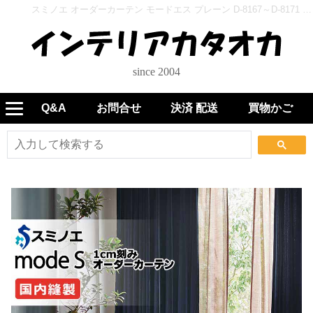
スミノエ オーダーカーテン モードエス プレーン D-8167～D-8171 生地巾120cm - インテリアカタオカ
since 2004
Q&A
お問合せ
決済 配送
買物かご