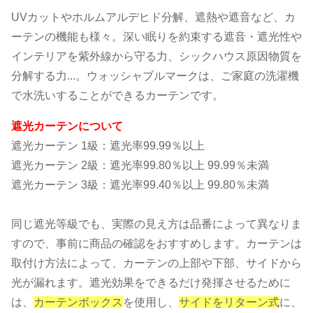
UVカットやホルムアルデヒド分解、遮熱や遮音など、カ
ーテンの機能も様々。深い眠りを約束する遮音・遮光性や
インテリアを紫外線から守る力、シックハウス原因物質を
分解する力...。ウォッシャブルマークは、ご家庭の洗濯機
で水洗いすることができるカーテンです。
遮光カーテンについて
遮光カーテン 1級：遮光率99.99％以上
遮光カーテン 2級：遮光率99.80％以上 99.99％未満
遮光カーテン 3級：遮光率99.40％以上 99.80％未満
同じ遮光等級でも、実際の見え方は品番によって異なりま
すので、事前に商品の確認をおすすめします。カーテンは
取付け方法によって、カーテンの上部や下部、サイドから
光が漏れます。遮光効果をできるだけ発揮させるために
は、
カーテンボックス
を使用し、
サイドをリターン式
に、