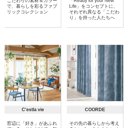
こだわりの素材＆カラー
「Ready for your New
で、暮らしを彩るファブ
Life」をコンセプトに、
リックコレクション
それぞれ異なる「こだわ
り」を持った人たちへ
C'estla vie
COORDE
窓辺に「好き」があふれ
その先の暮らしから考え