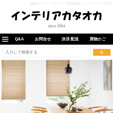
高級カーテン ブラインド激安通販 - インテリアカタオカ
since 2004
Q&A
お問合せ
決済 配送
買物かご