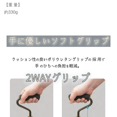
【重 量】
約330g