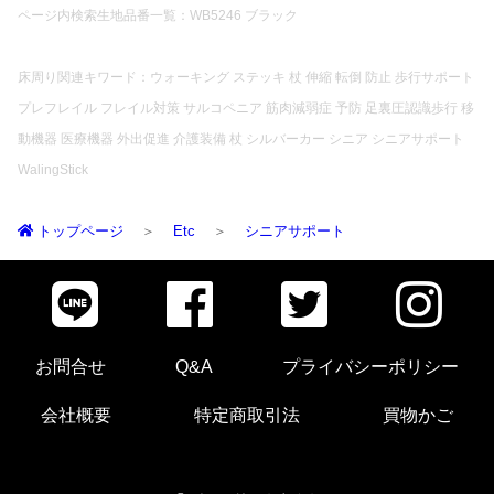
ページ内検索生地品番一覧：WB5246 ブラック
床周り関連キワード：ウォーキング ステッキ 杖 伸縮 転倒 防止 歩行サポート
プレフレイル フレイル対策 サルコペニア 筋肉減弱症 予防 足裏圧認識歩行 移
動機器 医療機器 外出促進 介護装備 杖 シルバーカー シニア シニアサポート
WalingStick
トップページ
Etc
シニアサポート
お問合せ
Q&A
プライバシーポリシー
会社概要
特定商取引法
買物かご