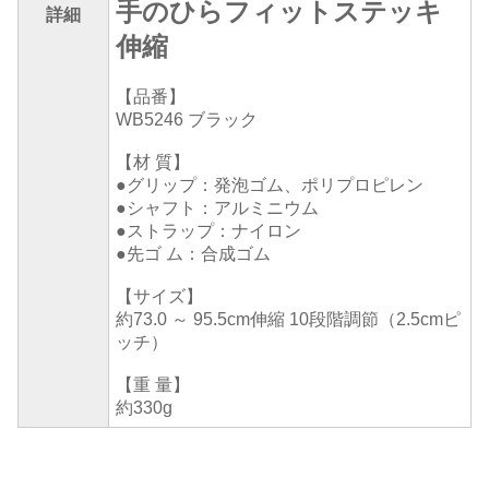
手のひらフィットステッキ
詳細
伸縮
【品番】
WB5246 ブラック
【材 質】
●グリップ：発泡ゴム、ポリプロピレン
●シャフト：アルミニウム
●ストラップ：ナイロン
●先ゴ ム：合成ゴム
【サイズ】
約73.0 ～ 95.5cm伸縮 10段階調節（2.5cmピ
ッチ）
【重 量】
約330g