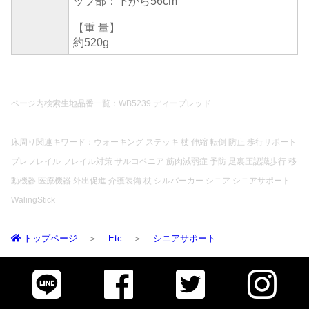
ップ部：下から56cm
【重 量】
約520g
ページ内検索生地品番一覧：WB5239 ディープレッド
床周り関連キワード：ウォーキング ステッキ 杖 伸縮 転倒 防止 歩行サポート
プレフレイル フレイル対策 サルコペニア 筋肉減弱症 予防 足裏圧認識歩行 移
動機器 医療機器 外出促進 介護装備 杖 シルバーカー シニア シニアサポート
WalingStick
トップページ
Etc
シニアサポート