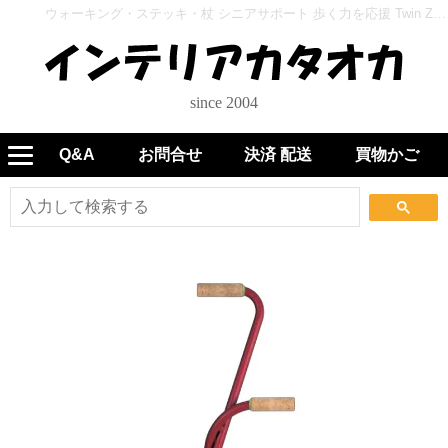
ウォーキング・ステッキ・杖 シニアサポート 歩く力を応援 Twin Z Stick II WB5239 ディープレッド - インテリアカタオカ
since 2004
Q&A
お問合せ
決済 配送
買物かご