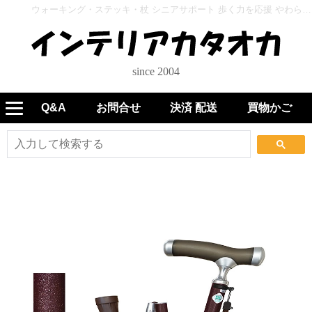
ウォーキング・ステッキ・杖 シニアサポート 歩く力を応援 やわらかグリップステッキ 折畳 WB5317 ワインレッド - インテリアカタオカ
since 2004
Q&A
お問合せ
決済 配送
買物かご