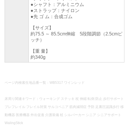
●シャフト：アルミニウム
●ストラップ：ナイロン
●先 ゴ ム：合成ゴム
【サイズ】
約75.5 ～ 85.5cm伸縮 5段階調節（2.5cmピ
ッチ）
【重 量】
約340g
ページ内検索生地品番一覧：WB5317 ワインレッド
床周り関連キワード：ウォーキング ステッキ 杖 伸縮 転倒 防止 歩行サポート
プレフレイル フレイル対策 サルコペニア 筋肉減弱症 予防 足裏圧認識歩行 移
動機器 医療機器 外出促進 介護装備 杖 シルバーカー シニア シニアサポート
WalingStick