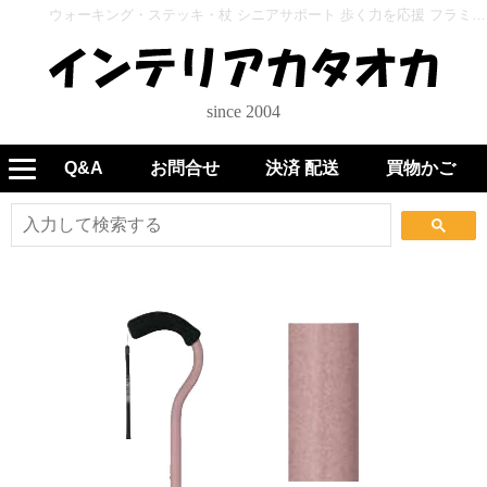
ウォーキング・ステッキ・杖 シニアサポート 歩く力を応援 フラミンゴN 伸縮 WB3882 コーラルピンク - インテリアカタオカ
since 2004
Q&A
お問合せ
決済 配送
買物かご