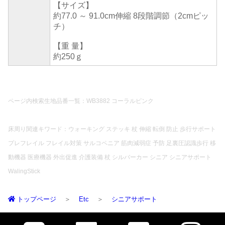
【サイズ】
約77.0 ～ 91.0cm伸縮 8段階調節（2cmピッ
チ）
【重 量】
約250ｇ
ページ内検索生地品番一覧：WB3882 コーラルピンク
床周り関連キワード：ウォーキング ステッキ 杖 伸縮 転倒 防止 歩行サポート
プレフレイル フレイル対策 サルコペニア 筋肉減弱症 予防 足裏圧認識歩行 移
動機器 医療機器 外出促進 介護装備 杖 シルバーカー シニア シニアサポート
WalingStick
トップページ
Etc
シニアサポート