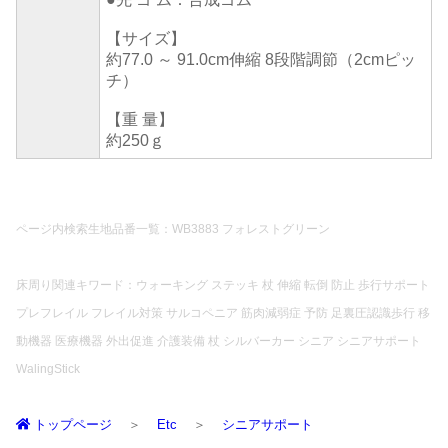
【サイズ】
約77.0 ～ 91.0cm伸縮 8段階調節（2cmピッ
チ）
【重 量】
約250ｇ
ページ内検索生地品番一覧：WB3883 フォレストグリーン
床周り関連キワード：ウォーキング ステッキ 杖 伸縮 転倒 防止 歩行サポート
プレフレイル フレイル対策 サルコペニア 筋肉減弱症 予防 足裏圧認識歩行 移
動機器 医療機器 外出促進 介護装備 杖 シルバーカー シニア シニアサポート
WalingStick
トップページ
Etc
シニアサポート