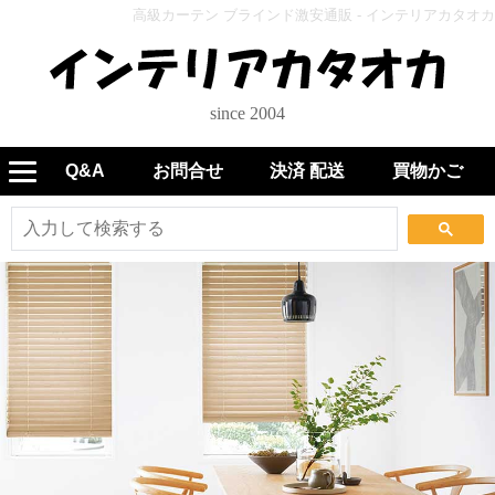
高級カーテン ブラインド激安通販 - インテリアカタオカ
since 2004
Q&A
お問合せ
決済 配送
買物かご