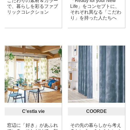
こだわりの素材＆カラー
「Ready for your New
で、暮らしを彩るファブ
Life」をコンセプトに、
リックコレクション
それぞれ異なる「こだわ
り」を持った人たちへ
C'estla vie
COORDE
窓辺に「好き」があふれ
その先の暮らしから考え