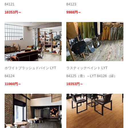
84121
84123
10353円～
9988円～
ホワイトブラッシュドパイン LYT
ラスティックペイント LYT
84124
84125（青）～LYT 84126（緑）
11060円～
10353円～