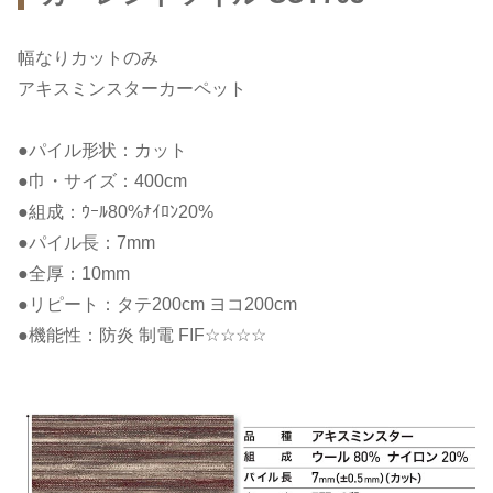
幅なりカットのみ
アキスミンスターカーペット
●パイル形状：カット
●巾・サイズ：400cm
●組成：ｳｰﾙ80%ﾅｲﾛﾝ20%
●パイル長：7mm
●全厚：10mm
●リピート：タテ200cm ヨコ200cm
●機能性：防炎 制電 FIF☆☆☆☆